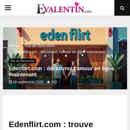
PRIMARY
MENU
Home
Site de Rencontre
Edenflirt.com : découvrez l’amour en ligne maintenant
Site de Rencontre
Edenflirt.com : découvrez l’amour en ligne
maintenant
28 septembre 2025
316
Edenflirt.com : trouve