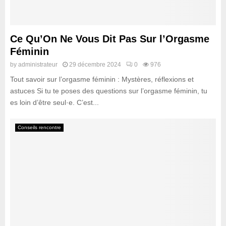
i
s
r
s
t
i
e
e
Ce Qu’On Ne Vous Dit Pas Sur l’Orgasme
t
:
Féminin
l
C
’
by
administrateur
29 décembre 2024
0
976
o
é
Tout savoir sur l’orgasme féminin : Mystères, réflexions et
m
j
m
astuces Si tu te poses des questions sur l’orgasme féminin, tu
a
e
es loin d’être seul·e. C’est...
c
n
u
t
l
Conseils rencontre
c
a
r
t
é
i
e
o
r
n
u
f
n
é
p
m
r
i