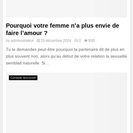
o
n
f
i
i
n
l
e
Pourquoi votre femme n’a plus envie de
d
:
faire l’amour ?
i
G
s
by
administrateur
29 décembre 2024
0
930
u
c
i
Tu te demandes peut-être pourquoi ta partenaire dit de plus en
r
d
plus souvent non, alors qu’au début de votre relation la sexualité
e
e
semblait naturelle. Si...
t
c
e
o
t
Conseils rencontre
m
s
p
é
l
c
e
u
t
r
p
i
o
s
u
e
r
r