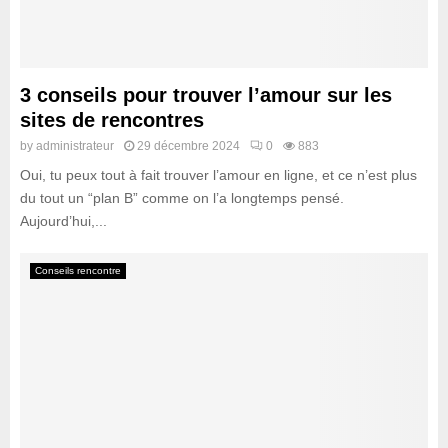
e
v
x
o
p
s
l
é
o
3 conseils pour trouver l’amour sur les
c
r
sites de rencontres
h
e
a
by
administrateur
29 décembre 2024
0
883
r
n
Oui, tu peux tout à fait trouver l’amour en ligne, et ce n’est plus
c
g
e
du tout un “plan B” comme on l’a longtemps pensé.
e
p
Aujourd’hui,...
s
l
?
a
Conseils rencontre
i
s
i
r