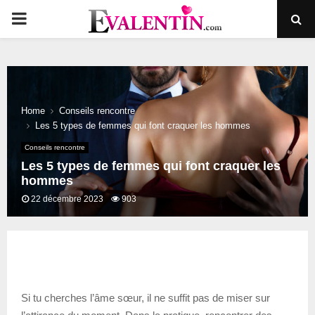
PRIMARY
MENU
Home
Conseils rencontre
Les 5 types de femmes qui font craquer les hommes
Conseils rencontre
Les 5 types de femmes qui font craquer les
hommes
22 décembre 2023
903
Si tu cherches l’âme sœur, il ne suffit pas de miser sur