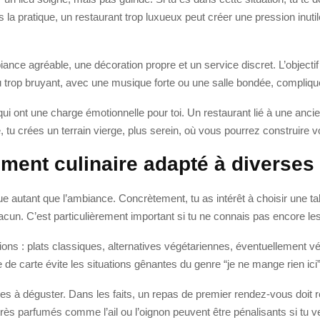
ns la pratique, un restaurant trop luxueux peut créer une pression inut
mbiance agréable, une décoration propre et un service discret. L’object
ieu trop bruyant, avec une musique forte ou une salle bondée, compliqu
qui ont une charge émotionnelle pour toi. Un restaurant lié à une anci
u crées un terrain vierge, plus serein, où vous pourrez construire v
ement culinaire adapté à diverses
utant que l’ambiance. Concrètement, tu as intérêt à choisir une tabl
un. C’est particulièrement important si tu ne connais pas encore les
ptions : plats classiques, alternatives végétariennes, éventuellement 
e de carte évite les situations gênantes du genre “je ne mange rien ic
es à déguster. Dans les faits, un repas de premier rendez-vous doit re
très parfumés comme l’ail ou l’oignon peuvent être pénalisants si tu 