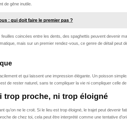
t de gêne inutile.
s : qui doit faire le premier pas ?
 feuilles coincées entre les dents, des spaghettis peuvent devenir mal
ique, mais sur un premier rendez-vous, ce genre de détail peut détou
ique
facilement et qui laissent une impression élégante. Un poisson simple
st de rester naturel, sans te compliquer la vie ni compliquer celle de 
i trop proche, ni trop éloigné
nt qu’on ne le croit. Si le lieu est trop éloigné, le trajet peut devenir 
proche de chez toi, cela peut être interprété comme une tentative d’ori