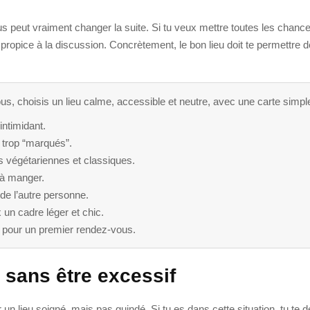
 peut vraiment changer la suite. Si tu veux mettre toutes les chances 
 propice à la discussion. Concrètement, le bon lieu doit te permettre d
s, choisis un lieu calme, accessible et neutre, avec une carte simple
intimidant.
u trop “marqués”.
s végétariennes et classiques.
s à manger.
 de l’autre personne.
 un cadre léger et chic.
e pour un premier rendez-vous.
 sans être excessif
er un lieu soigné, mais pas guindé. Si tu es dans cette situation, tu 