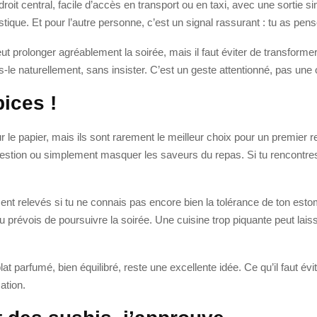
droit central, facile d’accès en transport ou en taxi, avec une sortie 
istique. Et pour l’autre personne, c’est un signal rassurant : tu as pen
eut prolonger agréablement la soirée, mais il faut éviter de transform
-le naturellement, sans insister. C’est un geste attentionné, pas une o
ices !
 le papier, mais ils sont rarement le meilleur choix pour un premier 
digestion ou simplement masquer les saveurs du repas. Si tu rencontr
t relevés si tu ne connais pas encore bien la tolérance de ton estom
 prévois de poursuivre la soirée. Une cuisine trop piquante peut laiss
plat parfumé, bien équilibré, reste une excellente idée. Ce qu’il faut év
ation.