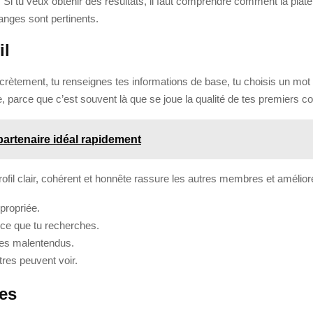
re”. Si tu veux obtenir des résultats, il faut comprendre comment la pl
changes sont pertinents.
il
ncrètement, tu renseignes tes informations de base, tu choisis un mot
e, parce que c’est souvent là que se joue la qualité de tes premiers co
partenaire idéal rapidement
 profil clair, cohérent et honnête rassure les autres membres et améli
propriée.
 ce que tu recherches.
 les malentendus.
tres peuvent voir.
les