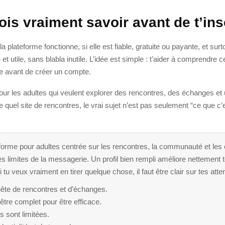
is vraiment savoir avant de t’ins
ateforme fonctionne, si elle est fiable, gratuite ou payante, et surto
te et utile, sans blabla inutile. L’idée est simple : t’aider à comprend
tre avant de créer un compte.
r les adultes qui veulent explorer des rencontres, des échanges et u
e quel site de rencontres, le vrai sujet n’est pas seulement “ce que c’
rme pour adultes centrée sur les rencontres, la communauté et les éc
t les limites de la messagerie. Un profil bien rempli améliore netteme
i tu veux vraiment en tirer quelque chose, il faut être clair sur tes atten
ête de rencontres et d’échanges.
t être complet pour être efficace.
s sont limitées.