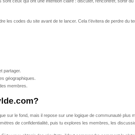
s sont ceux qui ont une intention claire : discuter, rencontrer, sortir 
re les codes du site avant de te lancer. Cela t’évitera de perdre du t
.
t partager.
nes géographiques.
é des membres.
ylde.com?
e sur le fond, mais il repose sur une logique de communauté plus m
amètres de confidentialité, puis tu explores les membres, les discussio