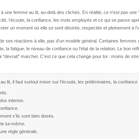
 à une femme au lit, au-delà des clichés. En réalité, ce n’est pas un
cité, l’écoute, la confiance, les mots employés et ce qui se passe après 
er un moment où elle se sent désirée, respectée et pleinement à l’a
 de ses réactions à elle, pas d’un modèle général. Certaines femmes ai
 la fatigue, le niveau de confiance ou l’état de la relation. Le bon réf
i “devrait” marcher. C’est ce que cela change pour toi : moins de stre
 lit, il faut surtout miser sur l’écoute, les préliminaires, la confiance 
nts.
 plus intense.
onfiance.
ment s’ils sont bien dosés.
cte lui-même.
 une règle générale.