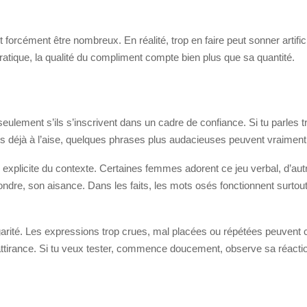
 forcément être nombreux. En réalité, trop en faire peut sonner artifi
 pratique, la qualité du compliment compte bien plus que sa quantité.
ulement s’ils s’inscrivent dans un cadre de confiance. Si tu parles tro
es déjà à l’aise, quelques phrases plus audacieuses peuvent vraiment
u explicite du contexte. Certaines femmes adorent ce jeu verbal, d’autr
ondre, son aisance. Dans les faits, les mots osés fonctionnent surtout
ulgarité. Les expressions trop crues, mal placées ou répétées peuvent 
ttirance. Si tu veux tester, commence doucement, observe sa réaction