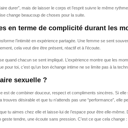
r faire durer”, mais de laisser le corps et l’esprit suivre le même ryt
er-prise change beaucoup de choses pour la suite.
s en terme de complicité durant les m
forme l’intimité en expérience partagée. Une femme se sent souvent pl
ement, cela veut dire être présent, réactif et à l’écoute.
ntense quand chacun se sent impliqué. L’expérience montre que les mo
e pour toi, c’est qu’un bon échange intime ne se limite pas à la techn
ire sexuelle ?
ace est de combiner douceur, respect et compliments sincères. Si elle
 la trouves désirable et que tu n’attends pas une “performance”, elle 
ue tu aimes chez elle et laisse-lui de l’espace pour être elle-même. 
 un geste tendre, une écoute sans pression. C’est ce que cela change : 