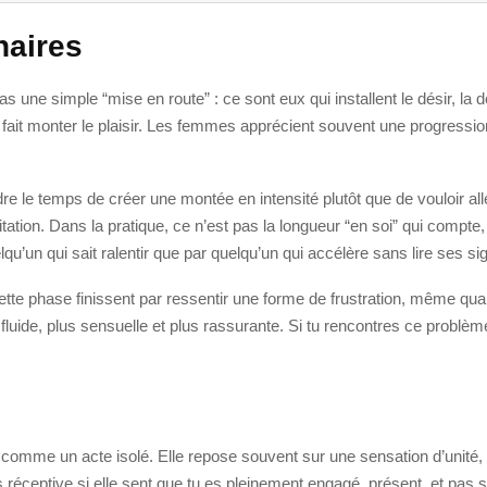
naires
 une simple “mise en route” : ce sont eux qui installent le désir, la dé
ui fait monter le plaisir. Les femmes apprécient souvent une progressi
e le temps de créer une montée en intensité plutôt que de vouloir all
citation. Dans la pratique, ce n’est pas la longueur “en soi” qui compte
u’un qui sait ralentir que par quelqu’un qui accélère sans lire ses si
te phase finissent par ressentir une forme de frustration, même quand 
fluide, plus sensuelle et plus rassurante. Si tu rencontres ce problème,
t comme un acte isolé. Elle repose souvent sur une sensation d’unité,
réceptive si elle sent que tu es pleinement engagé, présent, et pas se