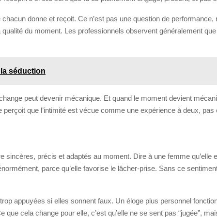
e que chacun donne et reçoit. Ce n’est pas une question de performance, 
et la qualité du moment. Les professionnels observent généralement q
 la séduction
, l’échange peut devenir mécanique. Et quand le moment devient mécani
lle perçoit que l’intimité est vécue comme une expérience à deux, p
e sincères, précis et adaptés au moment. Dire à une femme qu’elle est
 énormément, parce qu’elle favorise le lâcher-prise. Sans ce sentime
trop appuyées si elles sonnent faux. Un éloge plus personnel foncti
 Ce que cela change pour elle, c’est qu’elle ne se sent pas “jugée”, mai