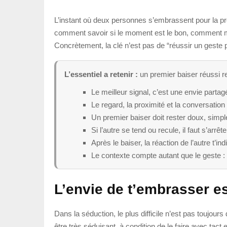
L’instant où deux personnes s’embrassent pour la pre
comment savoir si le moment est le bon, comment mont
Concrètement, la clé n’est pas de “réussir un geste 
L’essentiel a retenir :
un premier baiser réussi r
Le meilleur signal, c’est une envie parta
Le regard, la proximité et la conversation
Un premier baiser doit rester doux, simple
Si l’autre se tend ou recule, il faut s’arr
Après le baiser, la réaction de l’autre t’i
Le contexte compte autant que le geste : in
L’envie de t’embrasser es
Dans la séduction, le plus difficile n’est pas toujour
être très séduisant, à condition de le faire avec ta