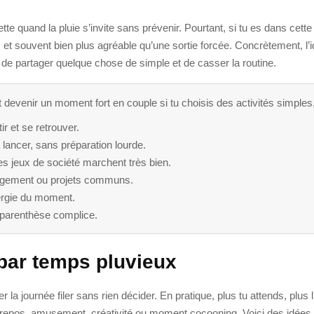
tte quand la pluie s’invite sans prévenir. Pourtant, si tu es dans cett
 et souvent bien plus agréable qu’une sortie forcée. Concrètement, l’i
de partager quelque chose de simple et de casser la routine.
devenir un moment fort en couple si tu choisis des activités simples
r et se retrouver.
à lancer, sans préparation lourde.
les jeux de société marchent très bien.
angement ou projets communs.
ergie du moment.
 parenthèse complice.
 par temps pluvieux
er la journée filer sans rien décider. En pratique, plus tu attends, plus l
repos, amusement, créativité ou moment cocooning. Voici des idées c