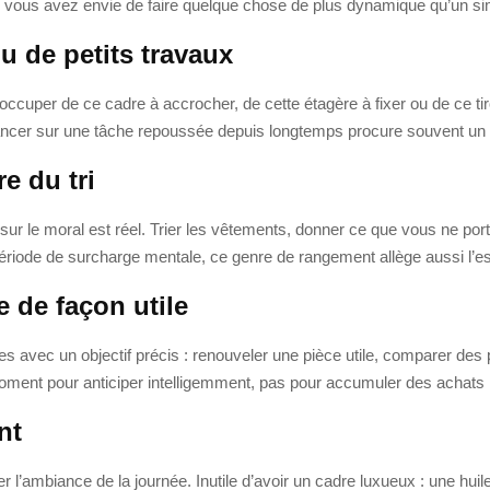
 vous avez envie de faire quelque chose de plus dynamique qu’un sim
u de petits travaux
’occuper de ce cadre à accrocher, de cette étagère à fixer ou de ce tiroi
, avancer sur une tâche repoussée depuis longtemps procure souvent u
e du tri
fet sur le moral est réel. Trier les vêtements, donner ce que vous ne po
période de surcharge mentale, ce genre de rangement allège aussi l’es
e de façon utile
tes avec un objectif précis : renouveler une pièce utile, comparer des p
 moment pour anticiper intelligemment, pas pour accumuler des achats 
nt
’ambiance de la journée. Inutile d’avoir un cadre luxueux : une hui