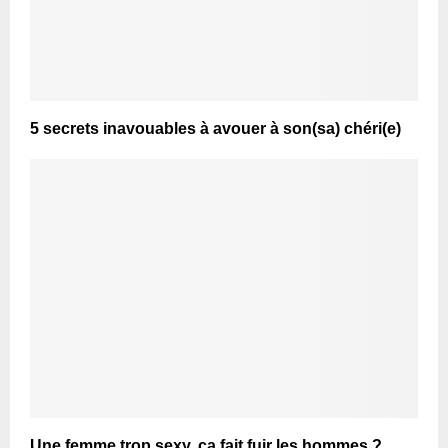
5 secrets inavouables à avouer à son(sa) chéri(e)
Une femme trop sexy, ça fait fuir les hommes ?