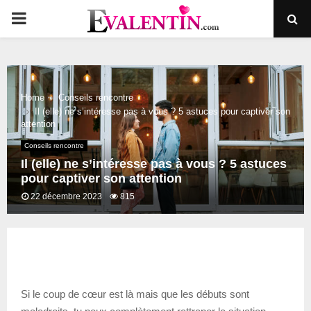
PRIMARY
MENU
Home
Conseils rencontre
Il (elle) ne s’intéresse pas à vous ? 5 astuces pour captiver son
attention
Conseils rencontre
Il (elle) ne s’intéresse pas à vous ? 5 astuces
pour captiver son attention
22 décembre 2023
815
Si le coup de cœur est là mais que les débuts sont