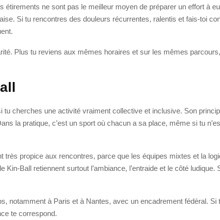
es étirements ne sont pas le meilleur moyen de préparer un effort à 
’aise. Si tu rencontres des douleurs récurrentes, ralentis et fais-toi co
uent.
ularité. Plus tu reviens aux mêmes horaires et sur les mêmes parcour
all
si tu cherches une activité vraiment collective et inclusive. Son princi
ans la pratique, c’est un sport où chacun a sa place, même si tu n’es
t très propice aux rencontres, parce que les équipes mixtes et la lo
Kin-Ball retiennent surtout l’ambiance, l’entraide et le côté ludique. 
ubs, notamment à Paris et à Nantes, avec un encadrement fédéral. Si tu
nce te correspond.