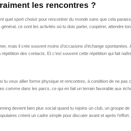
vraiment les rencontres ?
t quel sport choisir pour rencontrer du monde sans que cela paraisse a
n général, ce sont les activités où tu dois parler, coopérer, attendre to
onner, mais il crée souvent moins d’occasions d’échange spontanées. À 
 répétition des contacts. Et c’est souvent cette répétition qui fait naîtr
si tu veux allier forme physique et rencontres, à condition de ne pas c
les comme dans les parcs, ce qui en fait un terrain favorable aux éch
running devient bien plus social quand tu rejoins un club, un groupe 
pulaires créent un cadre simple pour discuter avant et après l’effort. 