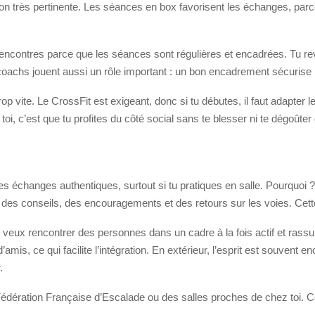
ion très pertinente. Les séances en box favorisent les échanges, pa
 rencontres parce que les séances sont régulières et encadrées. Tu 
 coachs jouent aussi un rôle important : un bon encadrement sécurise la
r trop vite. Le CrossFit est exigeant, donc si tu débutes, il faut adap
i, c’est que tu profites du côté social sans te blesser ni te dégoûter 
es échanges authentiques, surtout si tu pratiques en salle. Pourquoi ?
e des conseils, des encouragements et des retours sur les voies. Cett
u veux rencontrer des personnes dans un cadre à la fois actif et rass
amis, ce qui facilite l’intégration. En extérieur, l’esprit est souvent 
.
a Fédération Française d’Escalade ou des salles proches de chez toi. Co