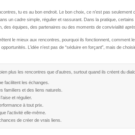
ontres, tu es au bon endroit. Le bon choix, ce n’est pas seulement celu
ns un cadre simple, régulier et rassurant. Dans la pratique, certain
n, des équipes, des partenaires ou des moments de convivialité après l
rêtent le mieux aux rencontres, pourquoi ils fonctionnent, comment le
pportunités. L’idée n’est pas de “séduire en forçant”, mais de choisir
bien plus les rencontres que d’autres, surtout quand ils créent du dial
pe facilitent les échanges.
s familiers et des liens naturels.
’aise et régulier.
performance à tout prix.
ue l’activité elle-même.
chances de créer de vrais liens.