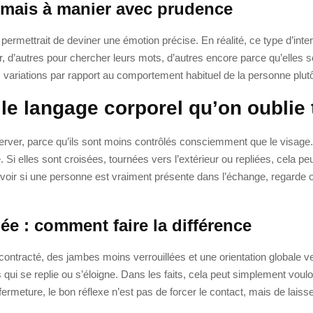
e, mais à manier avec prudence
permettrait de deviner une émotion précise. En réalité, ce type d’in
r, d’autres pour chercher leurs mots, d’autres encore parce qu’elles 
s variations par rapport au comportement habituel de la personne plutô
 le langage corporel qu’on oublie
erver, parce qu’ils sont moins contrôlés consciemment que le visage. 
 Si elles sont croisées, tournées vers l’extérieur ou repliées, cela pe
oir si une personne est vraiment présente dans l’échange, regarde où 
ée : comment faire la différence
tracté, des jambes moins verrouillées et une orientation globale vers
qui se replie ou s’éloigne. Dans les faits, cela peut simplement vouloi
rmeture, le bon réflexe n’est pas de forcer le contact, mais de laisse