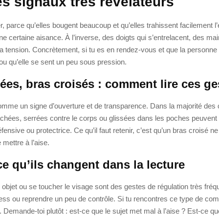
es signaux très révélateurs
, parce qu’elles bougent beaucoup et qu’elles trahissent facilement l
ne certaine aisance. À l’inverse, des doigts qui s’entrelacent, des mai
 tension. Concrètement, si tu es en rendez-vous et que la personne
e ou qu’elle se sent un peu sous pression.
es, bras croisés : comment lire ces ge
me un signe d’ouverture et de transparence. Dans la majorité des c
achées, serrées contre le corps ou glissées dans les poches peuvent
sive ou protectrice. Ce qu’il faut retenir, c’est qu’un bras croisé ne
 mettre à l’aise.
ce qu’ils changent dans la lecture
n objet ou se toucher le visage sont des gestes de régulation très fréqu
ress ou reprendre un peu de contrôle. Si tu rencontres ce type de c
e. Demande-toi plutôt : est-ce que le sujet met mal à l’aise ? Est-ce 