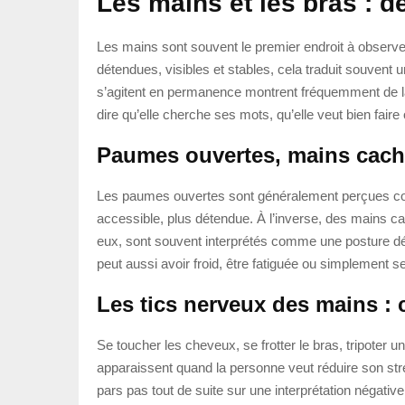
Les mains et les bras : d
Les mains sont souvent le premier endroit à observer
détendues, visibles et stables, cela traduit souvent u
s’agitent en permanence montrent fréquemment de la
dire qu’elle cherche ses mots, qu’elle veut bien fair
Paumes ouvertes, mains caché
Les paumes ouvertes sont généralement perçues com
accessible, plus détendue. À l’inverse, des mains c
eux, sont souvent interprétés comme une posture défen
peut aussi avoir froid, être fatiguée ou simplement se
Les tics nerveux des mains : 
Se toucher les cheveux, se frotter le bras, tripoter u
apparaissent quand la personne veut réduire son st
pars pas tout de suite sur une interprétation négativ