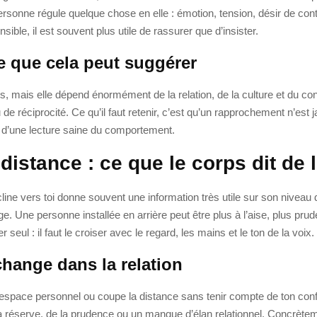
ersonne régule quelque chose en elle : émotion, tension, désir de cont
le, il est souvent plus utile de rassurer que d’insister.
ce que cela peut suggérer
ns, mais elle dépend énormément de la relation, de la culture et du 
de réciprocité. Ce qu’il faut retenir, c’est qu’un rapprochement n’est j
base d’une lecture saine du comportement.
 distance : ce que le corps dit de
cline vers toi donne souvent une information très utile sur son nivea
ge. Une personne installée en arrière peut être plus à l’aise, plus pr
 seul : il faut le croiser avec le regard, les mains et le ton de la voix.
hange dans la relation
espace personnel ou coupe la distance sans tenir compte de ton confor
 la réserve, de la prudence ou un manque d’élan relationnel. Concrèteme